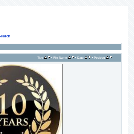
Search
•
•
•
Title
File Name
Date
Position