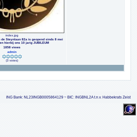
index.jpg
 de Steynlaan 82a is geopend sinds 8 mei
ren hierbij ons 10 jarig JUBILEUM
1858 views
admin
(3 votes)
ING Bank: NL23INGB0005864129 ~ BIC: INGBNL2A t.n.v. Habbekrats Zeist