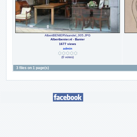
AlbertBENIERVaandel_005.JPG
Albertbenier.nl - Banier
1677 views
admin
(0 votes)
3 files on 1 page(s)