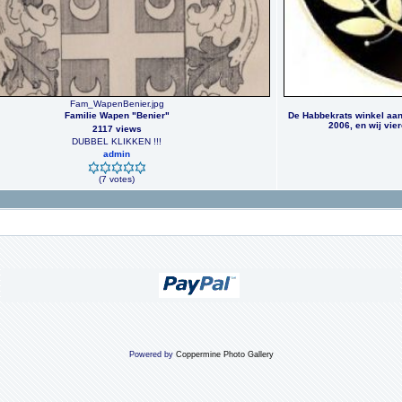
Fam_WapenBenier.jpg
Familie Wapen "Benier"
De Habbekrats winkel aan
2006, en wij vie
2117 views
DUBBEL KLIKKEN !!!
admin
(7 votes)
Powered by
Coppermine Photo Gallery