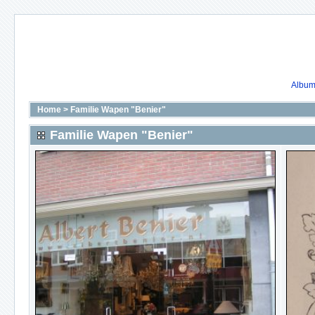
Album 
Home
>
Familie Wapen "Benier"
Familie Wapen "Benier"