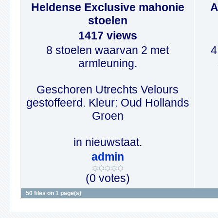
Heldense Exclusive mahonie
A
stoelen
1417 views
8 stoelen waarvan 2 met
4
armleuning.
Geschoren Utrechts Velours
gestoffeerd. Kleur: Oud Hollands
Groen
in nieuwstaat.
admin
(0 votes)
50 files on 1 page(s)