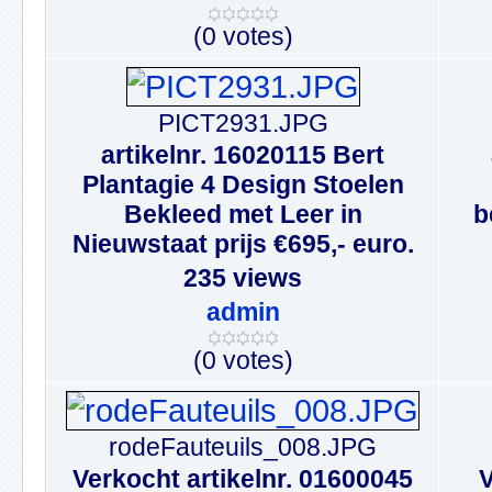
(0 votes)
PICT2931.JPG
artikelnr. 16020115 Bert
Plantagie 4 Design Stoelen
Bekleed met Leer in
b
Nieuwstaat prijs €695,- euro.
235 views
admin
(0 votes)
rodeFauteuils_008.JPG
Verkocht artikelnr. 01600045
V