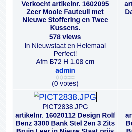
Verkocht artikelnr. 1602095
ar
Zeer Mooie Fauteuil met
Da
Nieuwe Stoffering en Twee
Kussens.
578 views
In Nieuwstaat en Helemaal
Perfect!
Afm B72 H 1.08 cm
admin
(0 votes)
PICT2838.JPG
artikelnr. 16020112 Design Rolf
ar
Benz 3300 Bank Stel 2en 3 Zits
Be
Bruin Leer in Nieuw Staat prijs
B